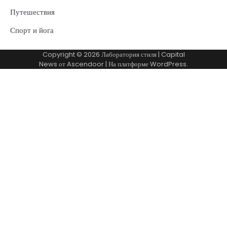
Путешествия
Спорт и йога
Copyright © 2026
Лаборатория стиля
| Capital
News от
Ascendoor
| На платформе
WordPress
.