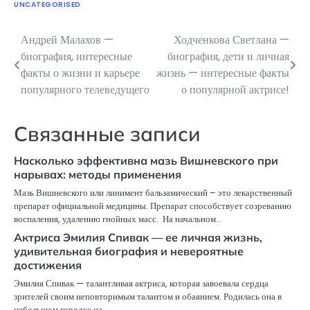
UNCATEGORISED
Андрей Малахов —
Ходченкова Светлана —
Навигация
биография, интересные
биография, дети и личная
по
факты о жизни и карьере
жизнь — интересные факты
популярного телеведущего
о популярной актрисе!
записям
Связанные записи
Насколько эффективна мазь Вишневского при
нарывах: методы применения
Мазь Вишневского или линимент бальзамический – это лекарственный
препарат официальной медицины. Препарат способствует созреванию
воспаления, удалению гнойных масс. На начальном…
Актриса Эмилия Спивак — ее личная жизнь,
удивительная биография и невероятные
достижения
Эмилия Спивак — талантливая актриса, которая завоевала сердца
зрителей своим неповторимым талантом и обаянием. Родилась она в
небольшом городке на…