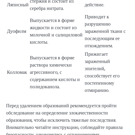
стержня и состоит из
Ляписный
действие.
серебра нитрата.
Приводит к
Выпускается в форме
разрушению
жидкости и состоит из
Дуофилм
зараженной ткани с
молочной и салициловой
последующим ее
кислоты.
отхождением.
Прижигает
Выпускается в форме
зараженный
раствора химически
эпителий,
Колломак
агрессивного, с
способствует его
содержанием кислоты и
постепенному
полидоканола.
отмиранию.
Перед удалением образований рекомендуется пройти
обследование на определение злокачественности
образования, чтобы исключить тяжелые последствия.
Внимательно читайте инструкцию, соблюдайте правила
безопасности, ознакомьтесь с ограничениями.