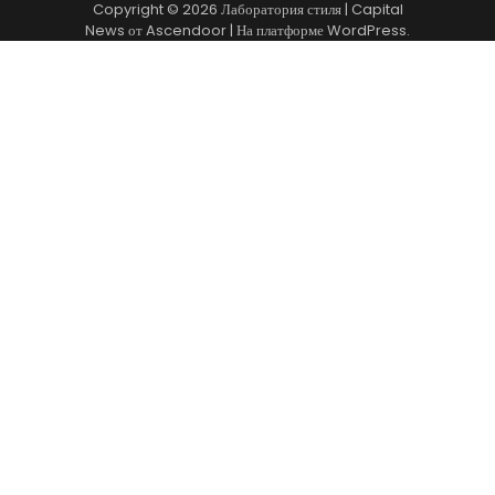
Copyright © 2026
Лаборатория стиля
| Capital
News от
Ascendoor
| На платформе
WordPress
.