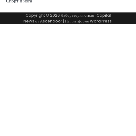
Спорт и йога
Copyright © 2026
Лаборатория стиля
| Capital
News от
Ascendoor
| На платформе
WordPress
.