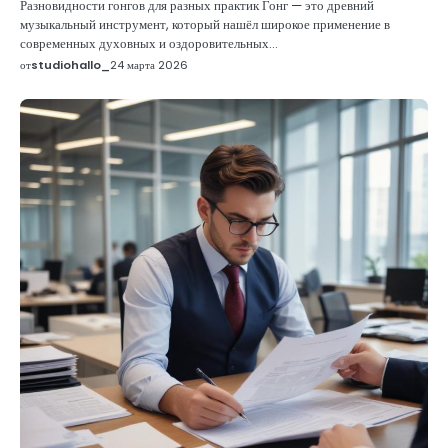
Разновидности гонгов для разных практик Гонг — это древний
музыкальный инструмент, который нашёл широкое применение в
современных духовных и оздоровительных…
от
studiohallo_
24 марта 2026