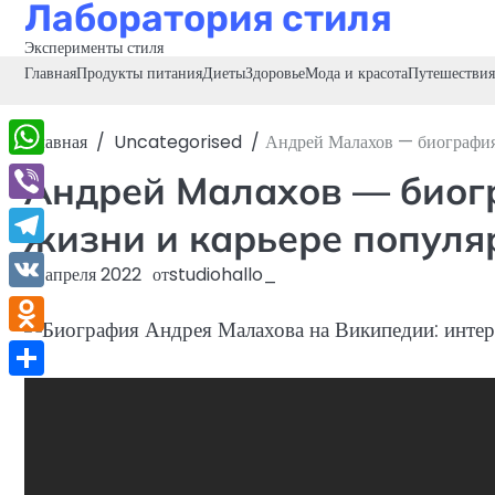
Лаборатория стиля
Перейти
к
Эксперименты стиля
содержимому
Главная
Продукты питания
Диеты
Здоровье
Мода и красота
Путешествия
Главная
Uncategorised
Андрей Малахов — биография,
WhatsApp
Андрей Малахов — биог
Viber
жизни и карьере популя
Telegram
17 апреля 2022
от
studiohallo_
VK
Odnoklassniki
Отправить