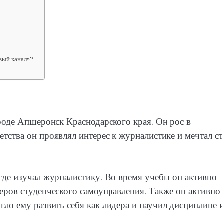
вый канал»?
ороде Апшеронск Краснодарского края. Он рос в
детства он проявлял интерес к журналистике и мечтал с
де изучал журналистику. Во время учебы он активно
деров студенческого самоуправления. Также он активно
огло ему развить себя как лидера и научил дисциплине 