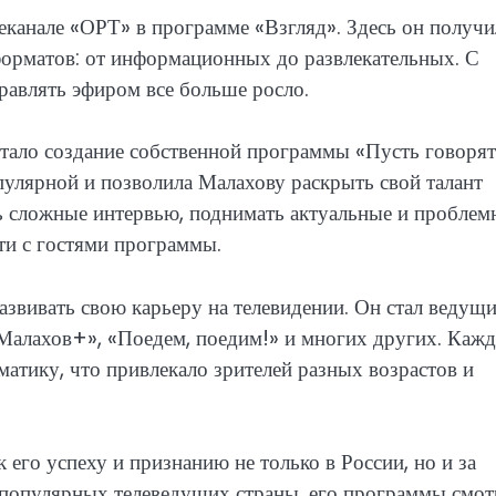
еканале «ОРТ» в программе «Взгляд». Здесь он получи
орматов: от информационных до развлекательных. С
равлять эфиром все больше росло.
тало создание собственной программы «Пусть говорят
пулярной и позволила Малахову раскрыть свой талант
ь сложные интервью, поднимать актуальные и проблем
ти с гостями программы.
вивать свою карьеру на телевидении. Он стал ведущ
Малахов+», «Поедем, поедим!» и многих других. Кажд
матику, что привлекало зрителей разных возрастов и
его успеху и признанию не только в России, но и за
 популярных телеведущих страны, его программы смот