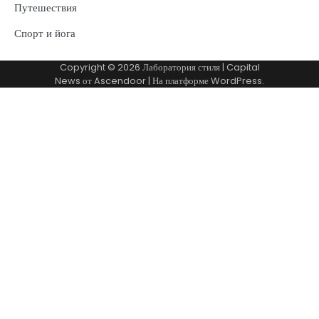
Путешествия
Спорт и йога
Copyright © 2026
Лаборатория стиля
| Capital
News от
Ascendoor
| На платформе
WordPress
.