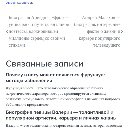
UNCATEGORISED
Биография Ариадны Эфрон —
Андрей Малахов —
Навигация
уникальный путь талантливой
биография, интересные
по
поэтессы, вдохновившей
факты о жизни и
миллионы сердец со своими
карьере популярного
записям
стихами
телеведущего
Связанные записи
Почему в носу может появиться фурункул:
методы избавления
Фурункул в носу – это патологическое образование гнойно-
некротического характера, которое провоцируется активным
размножением условно-патогенной микрофлоры на кожных покровах.
Заболевание представляет…
Биография певицы Валерии — талантливой и
популярной артистки, карьера и личная жизнь
Валерия – это талантливая и очаровательная певица, которая завоевала