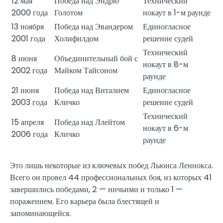
12 мая
Победа над Эндрю
Технический
2000 года
Голотом
нокаут в 1-м раунде
13 ноября
Победа над Эвандером
Единогласное
2001 года
Холифилдом
решение судей
Технический
8 июня
Объединительный бой с
нокаут в 8-м
2002 года
Майком Тайсоном
раунде
21 июня
Победа над Виталием
Единогласное
2003 года
Кличко
решение судей
Технический
15 апреля
Победа над Ллейтом
нокаут в 6-м
2006 года
Кличко
раунде
Это лишь некоторые из ключевых побед Льюиса Леннокса.
Всего он провел 44 профессиональных боя, из которых 41
завершились победами, 2 — ничьими и только 1 —
поражением. Его карьера была блестящей и
запоминающейся.