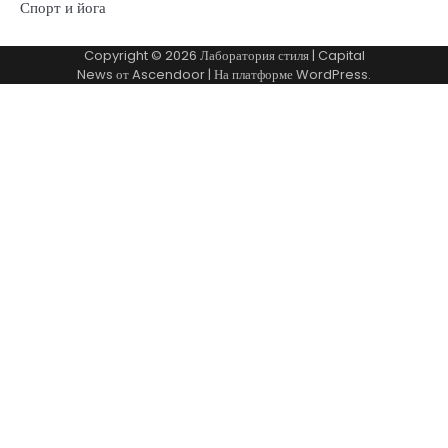
Спорт и йога
Copyright © 2026
Лаборатория стиля
| Capital
News от
Ascendoor
| На платформе
WordPress
.