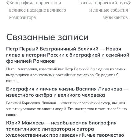
по
Биография, творчество и
хиты, творческий путь
великое наследие великого
и личные события
записям
композитора
музыкантов
Связанные записи
Петр Первый Безграничный Великий — Новая
глава в истории России с биографией и семейной
фамилией Романов
Петр I Алексеевич, известный как Петр Великий, был одним из самых
выдающихся и влиятельных российских монархов. Он родился 9
июня…
Биография и личная жизнь Василия Ливанова —
известного актёра и великого человека
Василий Борисович Ливанов – известный российский актёр, чьё имя
знают и уважают миллионы людей. Его мастерство и талант особенно
сияют…
Юрий Мамлеев — незабываемая биография
талантливого литератора и автора
художественных произведений, чье творчество