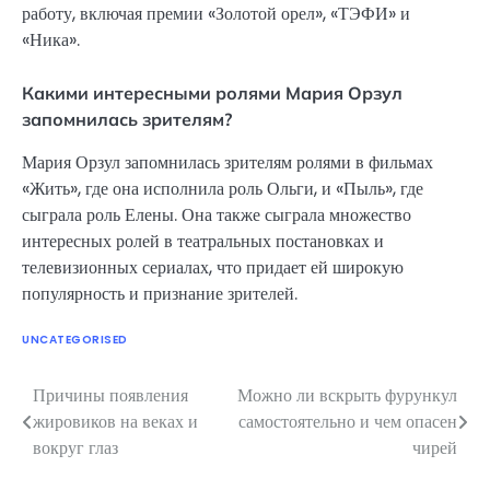
работу, включая премии «Золотой орел», «ТЭФИ» и
«Ника».
Какими интересными ролями Мария Орзул
запомнилась зрителям?
Мария Орзул запомнилась зрителям ролями в фильмах
«Жить», где она исполнила роль Ольги, и «Пыль», где
сыграла роль Елены. Она также сыграла множество
интересных ролей в театральных постановках и
телевизионных сериалах, что придает ей широкую
популярность и признание зрителей.
UNCATEGORISED
Причины появления
Можно ли вскрыть фурункул
Навигация
жировиков на веках и
самостоятельно и чем опасен
по
вокруг глаз
чирей
записям