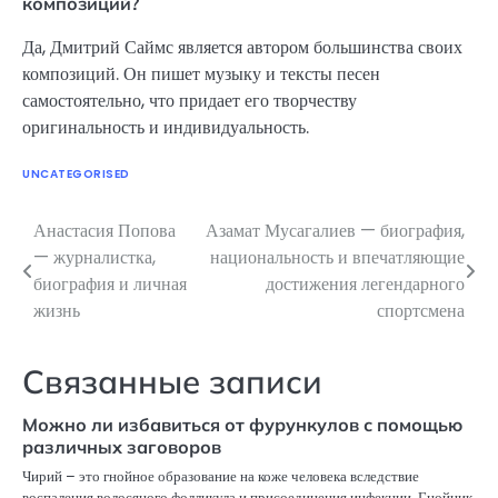
композиций?
Да, Дмитрий Саймс является автором большинства своих
композиций. Он пишет музыку и тексты песен
самостоятельно, что придает его творчеству
оригинальность и индивидуальность.
UNCATEGORISED
Анастасия Попова
Азамат Мусагалиев — биография,
Навигация
— журналистка,
национальность и впечатляющие
по
биография и личная
достижения легендарного
жизнь
спортсмена
записям
Связанные записи
Можно ли избавиться от фурункулов с помощью
различных заговоров
Чирий – это гнойное образование на коже человека вследствие
воспаления волосяного фолликула и присоединения инфекции. Гнойник