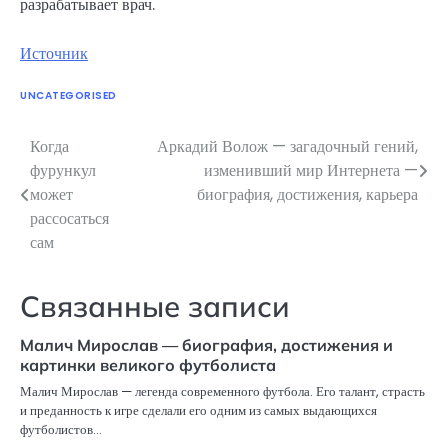
разрабатывает врач.
Источник
UNCATEGORISED
Когда
Аркадий Волож — загадочный гений,
Навигация
фурункул
изменивший мир Интернета —
по
может
биография, достижения, карьера
рассосаться
записям
сам
Связанные записи
Малич Мирослав — биография, достижения и
картинки великого футболиста
Малич Мирослав — легенда современного футбола. Его талант, страсть
и преданность к игре сделали его одним из самых выдающихся
футболистов…