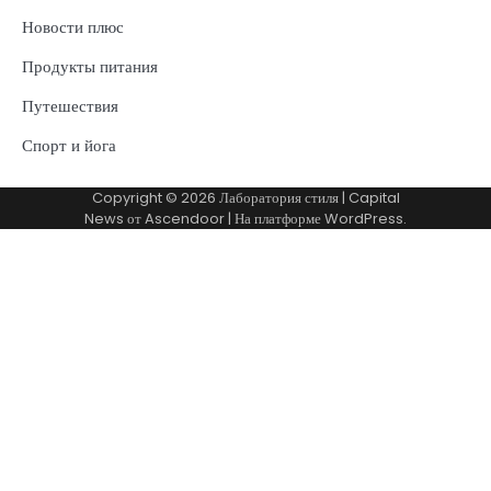
Новости плюс
Продукты питания
Путешествия
Спорт и йога
Copyright © 2026
Лаборатория стиля
| Capital
News от
Ascendoor
| На платформе
WordPress
.