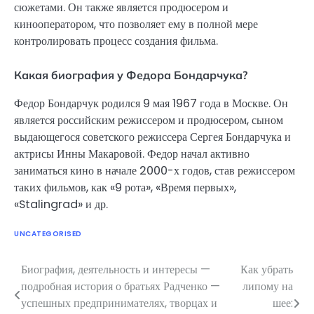
сюжетами. Он также является продюсером и
кинооператором, что позволяет ему в полной мере
контролировать процесс создания фильма.
Какая биография у Федора Бондарчука?
Федор Бондарчук родился 9 мая 1967 года в Москве. Он
является российским режиссером и продюсером, сыном
выдающегося советского режиссера Сергея Бондарчука и
актрисы Инны Макаровой. Федор начал активно
заниматься кино в начале 2000-х годов, став режиссером
таких фильмов, как «9 рота», «Время первых»,
«Stalingrad» и др.
UNCATEGORISED
Биография, деятельность и интересы —
Как убрать
Навигация
подробная история о братьях Радченко —
липому на
по
успешных предпринимателях, творцах и
шее: