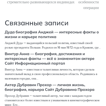
стремительно развивающихся индивидах
особенности
записям
операции
Связанные записи
Дуда биография Анджей — интересные факты о
жизни и карьере политика
Анджей Дуда — выдающийся польский политик, известный своей
ролью президента Польши. Родился он 16 мая 1972 года в Кракове, где…
Винтур Анна — биография, достижения и
интересные факты — всё о знаменитом актере
Сайт Информационный портал
Винтур Анна — известная и талантливая личность, которая сделала
значительный вклад в свою профессиональную область. Родившись в
маленьком городке, она…
Актер Дубравин Прохор — личная жизнь,
биография, карьера Сайт Дубравина Прохора
Прохор Дубравин – талантливый актер, чье имя с каждым годом
становится все более известным и узнаваемым в кинематографическом
мире. Его…