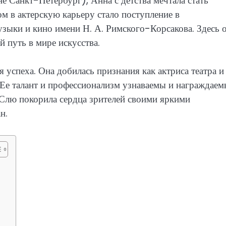
е Санкт-Петербург), Анна с детства мечтала стать
ом в актерскую карьеру стало поступление в
узыки и кино имени Н. А. Римского-Корсакова. Здесь 
й путь в мире искусства.
успеха. Она добилась признания как актриса театра и
Ее талант и профессионализм узнаваемы и награждаем
 Слю покорила сердца зрителей своими яркими
н.