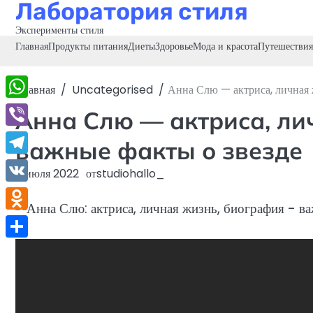
Лаборатория стиля
Перейти
к
Эксперименты стиля
содержимому
Главная
Продукты питания
Диеты
Здоровье
Мода и красота
Путешествия
Главная
Uncategorised
Анна Слю — актриса, личная 
WhatsApp
Анна Слю — актриса, ли
Viber
важные факты о звезде
Telegram
6 июля 2022
от
studiohallo_
VK
Odnoklassniki
Отправить