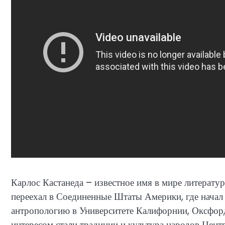
Карлос Кастанеда – известное имя в мире литерату
переехал в Соединенные Штаты Америки, где начал с
антропологию в Университете Калифорнии, Оксфор
интересом стали традиции и культура народов Цент