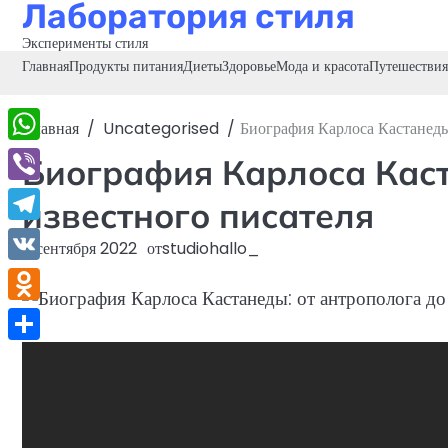
Лаборатория стиля
Перейти
к
Эксперименты стиля
содержимому
Главная
Продукты питания
Диеты
Здоровье
Мода и красота
Путешествия
Главная
Uncategorised
Биография Карлоса Кастанеды
WhatsApp
Биография Карлоса Каст
Viber
известного писателя
Telegram
8 сентября 2022
от
studiohallo_
VK
Odnoklassniki
Отправить