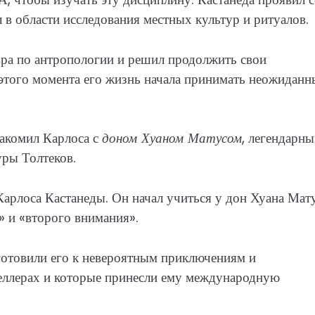
 в области исследования местных культур и ритуалов.
вра по антропологии и решил продолжить свои
 этого момента его жизнь начала принимать неожидан
накомил Карлоса с
доном Хуаном Матусом
, легендарн
уры Толтеков.
арлоса Кастанеды. Он начал учиться у дон Хуана Мату
а» и «второго внимания».
готовили его к невероятным приключениям и
селлерах и которые принесли ему международную