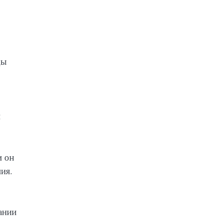
ды
и
и он
ия.
ании