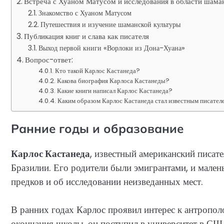
Встреча с Хуаном Матусом и исследования в области шама
Знакомство с Хуаном Матусом
Путешествия и изучение шаманской культуры
Публикация книг и слава как писателя
Выход первой книги «Ворлоки из Дона-Хуана»
Вопрос-ответ:
Кто такой Карлос Кастанеда?
Какова биография Карлоса Кастанеды?
Какие книги написал Карлос Кастанеда?
Каким образом Карлос Кастанеда стал известным писател
Ранние годы и образование
Карлос Кастанеда
, известный американский писате
Бразилии. Его родители были эмигрантами, и мален
предков и об исследовании неизведанных мест.
В ранних годах Карлос проявил интерес к антропол
окончания школы, он поступил в университет в США