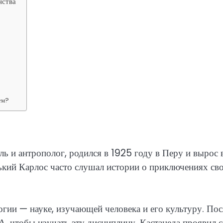
нства
ем?
ль и антрополог, родился в 1925 году в Перу и вырос 
ький Карлос часто слушал истории о приключениях св
огии — науке, изучающей человека и его культуру. Пос
, чтобы изучать эту дисциплину. Кастанеда проявил с