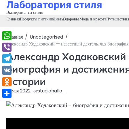
Лаборатория стиля
Перейти
к
Эксперименты стиля
содержимому
Главная
Продукты питания
Диеты
Здоровье
Мода и красота
Путешествия
Главная
Uncategorised
Александр Ходаковский — известный деятель, чья биография
WhatsApp
Александр Ходаковский 
Viber
биография и достижения
Telegram
истории
VK
Odnoklassniki
16 мая 2022
от
studiohallo_
Отправить