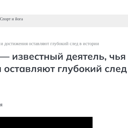
Спорт и йога
 и достижения оставляют глубокий след в истории
— известный деятель, чья
 оставляют глубокий след