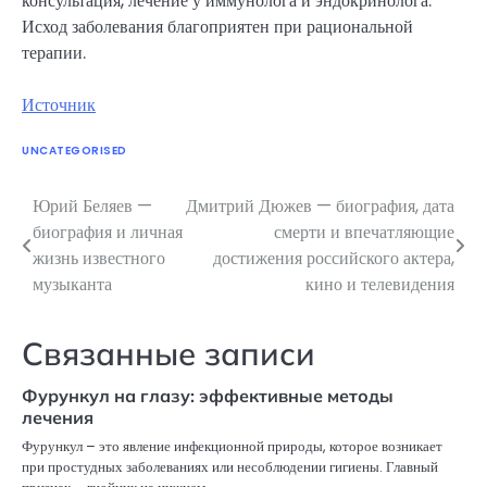
консультация, лечение у иммунолога и эндокринолога.
Исход заболевания благоприятен при рациональной
терапии.
Источник
UNCATEGORISED
Юрий Беляев —
Дмитрий Дюжев — биография, дата
Навигация
биография и личная
смерти и впечатляющие
по
жизнь известного
достижения российского актера,
музыканта
кино и телевидения
записям
Связанные записи
Фурункул на глазу: эффективные методы
лечения
Фурункул – это явление инфекционной природы, которое возникает
при простудных заболеваниях или несоблюдении гигиены. Главный