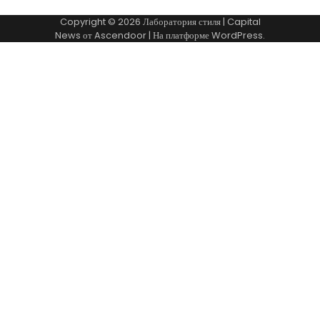
Copyright © 2026
Лаборатория стиля
| Capital
News от
Ascendoor
| На платформе
WordPress
.