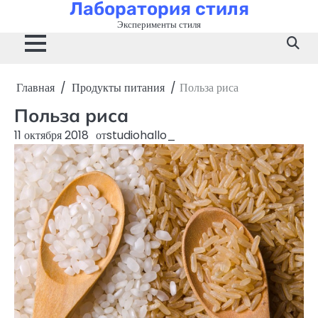
Лаборатория стиля
Перейти
к
Эксперименты стиля
содержимому
Главная
Продукты питания
Польза риса
Польза риса
11 октября 2018
от
studiohallo_