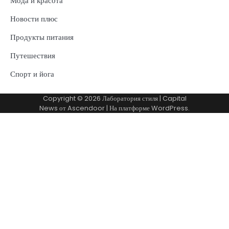
Мода и красота
Новости плюс
Продукты питания
Путешествия
Спорт и йога
Copyright © 2026
Лаборатория стиля
| Capital
News от
Ascendoor
| На платформе
WordPress
.