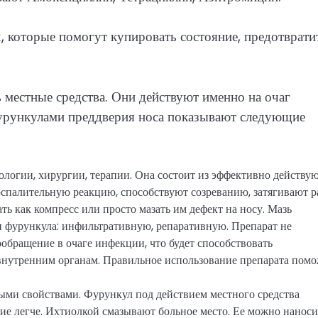
, которые помогут купировать состояние, предотврати
 местные средства. Они действуют именно на очаг
фурункулами преддверия носа показывают следующие
ологии, хирургии, терапии. Она состоит из эффективно действ
спалительную реакцию, способствуют созреванию, затягивают р
ь как компресс или просто мазать им дефект на носу. Мазь
и фурункула: инфильтративную, репаративную. Препарат не
ообращение в очаге инфекции, что будет способствовать
внутренним органам. Правильное использование препарата пом
ыми свойствами. Фурункул под действием местного средства
ние легче. Ихтиолкой смазывают больное место. Ее можно наноси