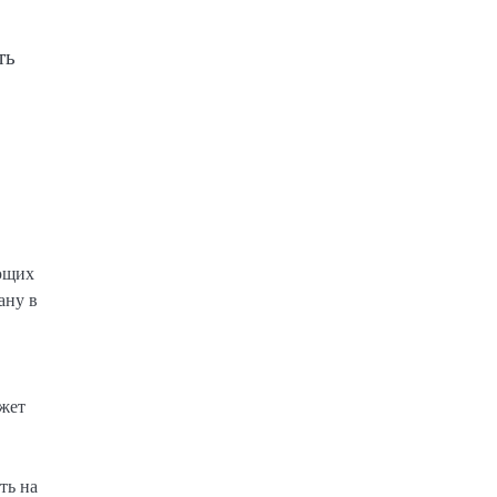
ть
ующих
ану в
ожет
ть на