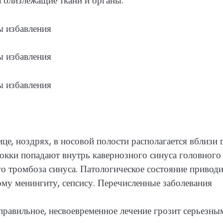
 близлежащие ткани и органы.
це, ноздрях, в носовой полости располагается вблизи г
кокки попадают внутрь кавернозного синуса головного
о тромбоза синуса. Патологическое состояние приводи
у менин­гиту, сепсису. Перечисленные заболевания
правильное, несвоевременное лечение грозит серьезны