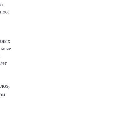
ют
 носа
азных
льные
х
яет
лоэ,
ри