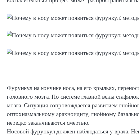
воспалительный процесс может распространиться на
Фурункул на кончике носа, на его крыльях, переноси
головного мозга. По системе глазной вены стафило
мозга. Ситуация сопровождается развитием гнойног
оптохиазмальному арахноидиту, гнойному базальном
нередко заканчиваются смертью.
Носовой фурункул должен наблюдаться у врача. Не