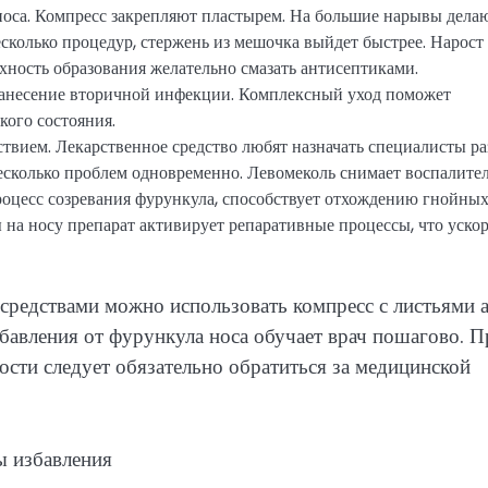
носа. Компресс закрепляют пластырем. На большие нарывы дела
сколько процедур, стержень из мешочка выйдет быстрее. Нарост
рхность образования желательно смазать антисептиками.
анесение вторичной инфекции. Комплексный уход поможет
кого состояния.
твием. Лекарственное средство любят назначать специалисты р
есколько проблем одновременно. Левомеколь снимает воспалите
роцесс созревания фурункула, способствует отхождению гнойны
 на носу препарат активирует репаративные процессы, что ускор
редствами можно использовать компресс с листьями а
бавления от фурункула носа обучает врач пошагово. П
ости следует обязательно обратиться за медицинской