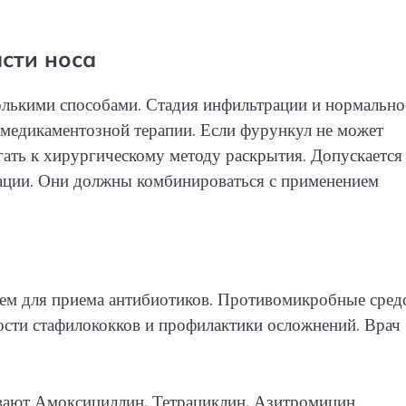
сти носа
олькими способами. Стадия инфильтрации и нормально
 медикаментозной терапии. Если фурункул не может
гать к хирургическому методу раскрытия. Допускается
рации. Они должны комбинироваться с применением
ием для приема антибиотиков. Противомикробные сред
сти стафилококков и профилактики осложнений. Врач
вают Амоксициллин, Тетрациклин, Азитромицин.