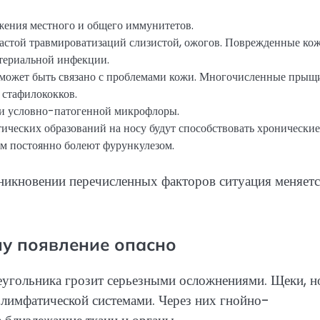
жения местного и общего иммунитетов.
частой травмироватизаций слизистой, ожогов. Поврежденные ко
териальной инфекции.
 может быть связано с проблемами кожи. Многочисленные прыщ
 стафилококков.
ии условно-патогенной микрофлоры.
ческих образований на носу будут способствовать хронические
м постоянно болеют фурункулезом.
икновении перечисленных факторов ситуация меняетс
у появление опасно
еугольника грозит серьезными осложнениями. Щеки, н
 лимфатической системами. Через них гнойно-