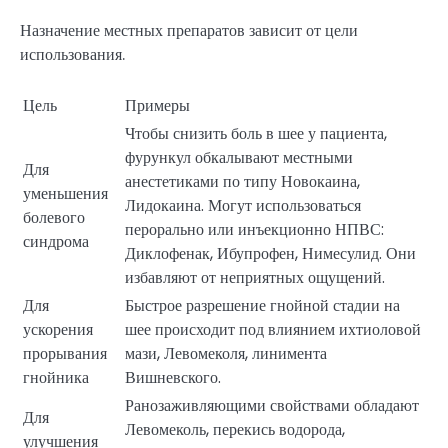
Назначение местных препаратов зависит от цели
использования.
Цель
Примеры
Чтобы снизить боль в шее у пациента,
фурункул обкалывают местными
Для
анестетиками по типу Новокаина,
уменьшения
Лидокаина. Могут использоваться
болевого
перорально или инъекционно НПВС:
синдрома
Диклофенак, Ибупрофен, Нимесулид. Они
избавляют от неприятных ощущений.
Для
Быстрое разрешение гнойной стадии на
ускорения
шее происходит под влиянием ихтиоловой
прорывания
мази, Левомеколя, линимента
гнойника
Вишневского.
Ранозаживляющими свойствами обладают
Для
Левомеколь, перекись водорода,
улучшения