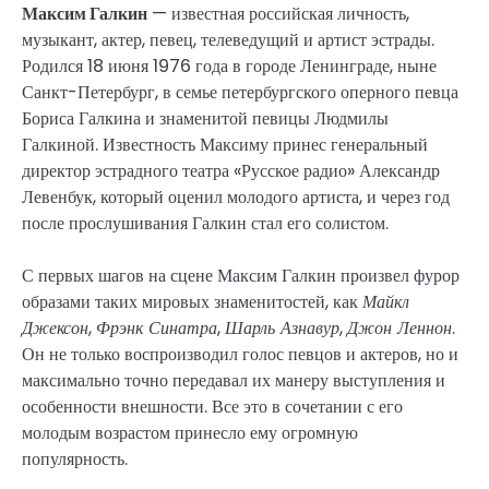
Максим Галкин
— известная российская личность,
музыкант, актер, певец, телеведущий и артист эстрады.
Родился 18 июня 1976 года в городе Ленинграде, ныне
Санкт-Петербург, в семье петербургского оперного певца
Бориса Галкина и знаменитой певицы Людмилы
Галкиной. Известность Максиму принес генеральный
директор эстрадного театра «Русское радио» Александр
Левенбук, который оценил молодого артиста, и через год
после прослушивания Галкин стал его солистом.
С первых шагов на сцене Максим Галкин произвел фурор
образами таких мировых знаменитостей, как
Майкл
Джексон
,
Фрэнк Синатра
,
Шарль Азнавур
,
Джон Леннон
.
Он не только воспроизводил голос певцов и актеров, но и
максимально точно передавал их манеру выступления и
особенности внешности. Все это в сочетании с его
молодым возрастом принесло ему огромную
популярность.