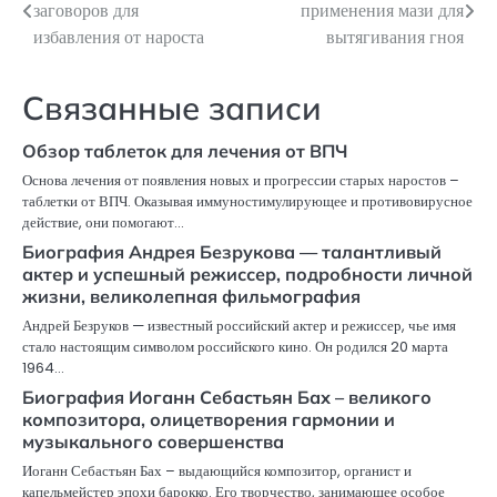
заговоров для
применения мази для
по
избавления от нароста
вытягивания гноя
записям
Связанные записи
Обзор таблеток для лечения от ВПЧ
Основа лечения от появления новых и прогрессии старых наростов –
таблетки от ВПЧ. Оказывая иммуностимулирующее и противовирусное
действие, они помогают…
Биография Андрея Безрукова — талантливый
актер и успешный режиссер, подробности личной
жизни, великолепная фильмография
Андрей Безруков — известный российский актер и режиссер, чье имя
стало настоящим символом российского кино. Он родился 20 марта
1964…
Биография Иоганн Себастьян Бах – великого
композитора, олицетворения гармонии и
музыкального совершенства
Иоганн Себастьян Бах – выдающийся композитор, органист и
капельмейстер эпохи барокко. Его творчество, занимающее особое