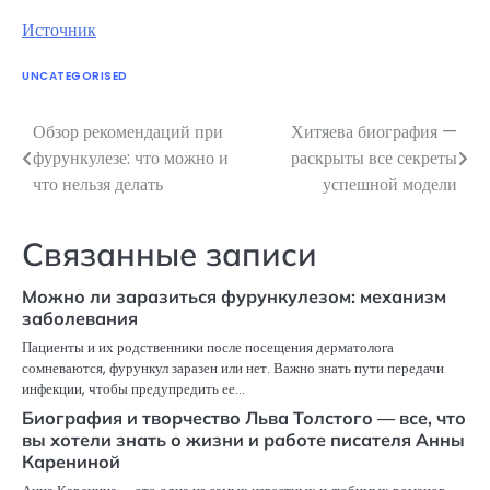
Источник
UNCATEGORISED
Обзор рекомендаций при
Хитяева биография —
Навигация
фурункулезе: что можно и
раскрыты все секреты
по
что нельзя делать
успешной модели
записям
Связанные записи
Можно ли заразиться фурункулезом: механизм
заболевания
Пациенты и их родственники после посещения дерматолога
сомневаются, фурункул заразен или нет. Важно знать пути передачи
инфекции, чтобы предупредить ее…
Биография и творчество Льва Толстого — все, что
вы хотели знать о жизни и работе писателя Анны
Карениной