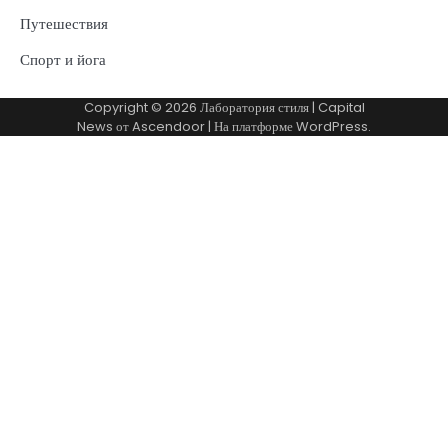
Путешествия
Спорт и йога
Copyright © 2026
Лаборатория стиля
| Capital
News от
Ascendoor
| На платформе
WordPress
.