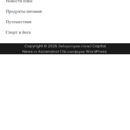
Новости плюс
Продукты питания
Путешествия
Спорт и йога
Copyright © 2026
Лаборатория стиля
| Capital
News от
Ascendoor
| На платформе
WordPress
.