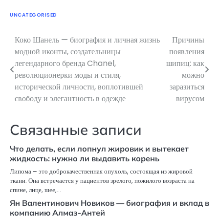
UNCATEGORISED
Коко Шанель — биография и личная жизнь
Причины
Навигация
модной иконты, создательницы
появления
по
легендарного бренда Chanel,
шипиц: как
революционерки моды и стиля,
можно
записям
исторической личности, воплотившей
заразиться
свободу и элегантность в одежде
вирусом
Связанные записи
Что делать, если лопнул жировик и вытекает
жидкость: нужно ли выдавить корень
Липома – это доброкачественная опухоль, состоящая из жировой
ткани. Она встречается у пациентов зрелого, пожилого возраста на
спине, лице, шее,…
Ян Валентинович Новиков — биография и вклад в
компанию Алмаз-Антей