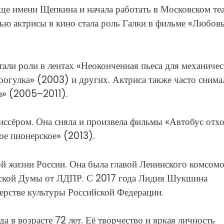
е имени Щепкина и начала работать в Московском те
ью актрисы в кино стала роль Галки в фильме «Любовь
ли роли в лентах «Неоконченная пьеса для механичес
огулка» (2003) и других. Актриса также часто снима
ка» (2005–2011).
иссёром. Она сняла и произвела фильмы «Автобус отх
ое пионерское» (2013).
й жизни России. Она была главой Ленинского комсомо
дской Думы от ЛДПР. С 2017 года Лидия Шукшина
ерстве культуры Российской Федерации.
 в возрасте 72 лет. Её творчество и яркая личность