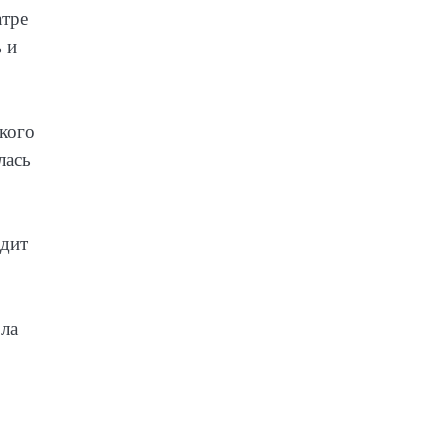
атре
 и
кого
лась
одит
ла