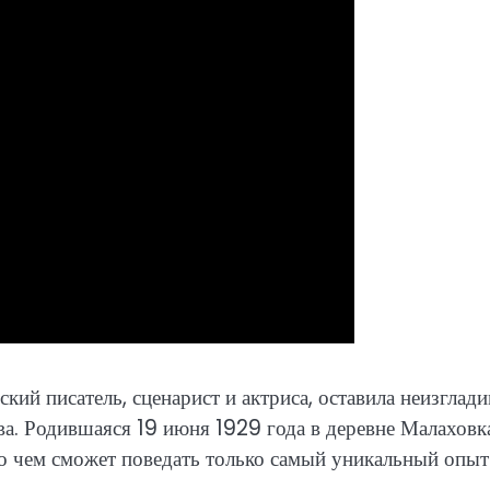
кий писатель, сценарист и актриса, оставила неизглад
ва. Родившаяся 19 июня 1929 года в деревне Малаховк
 о чем сможет поведать только самый уникальный опыт