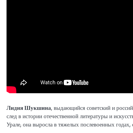
Лидия Шукшина
, выдающийся советский и российс
след в истории отечественной литературы и искусст
Урале, она выросла в тяжелых послевоенных годах,