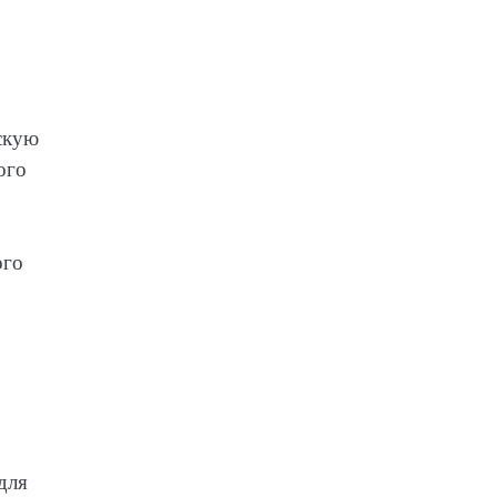
скую
ого
ого
для