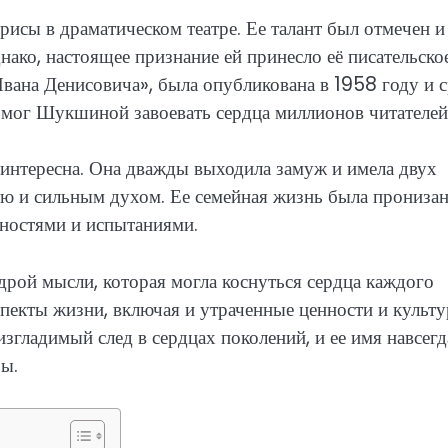
исы в драматическом театре. Ее талант был отмечен и
ако, настоящее признание ей принесло её писательско
Ивана Денисовича», была опубликована в 1958 году и 
омог Шукшиной завоевать сердца миллионов читателей
нтересна. Она дважды выходила замуж и имела двух
ью и сильным духом. Ее семейная жизнь была прониза
дностями и испытаниями.
ой мысли, которая могла коснуться сердца каждого
спекты жизни, включая и утраченные ценности и культ
згладимый след в сердцах поколений, и ее имя навсегд
ры.