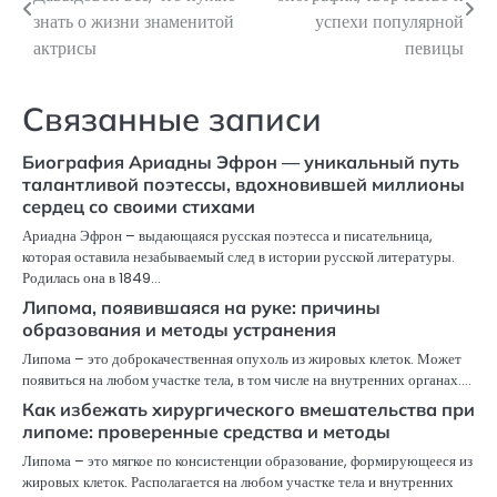
по
знать о жизни знаменитой
успехи популярной
актрисы
певицы
записям
Связанные записи
Биография Ариадны Эфрон — уникальный путь
талантливой поэтессы, вдохновившей миллионы
сердец со своими стихами
Ариадна Эфрон – выдающаяся русская поэтесса и писательница,
которая оставила незабываемый след в истории русской литературы.
Родилась она в 1849…
Липома, появившаяся на руке: причины
образования и методы устранения
Липома – это доброкачественная опухоль из жировых клеток. Может
появиться на любом участке тела, в том числе на внутренних органах.…
Как избежать хирургического вмешательства при
липоме: проверенные средства и методы
Липома – это мягкое по консистенции образование, формирующееся из
жировых клеток. Располагается на любом участке тела и внутренних