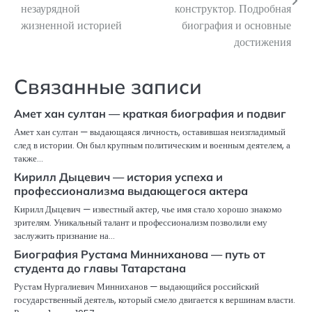
незаурядной
конструктор. Подробная
записям
жизненной историей
биография и основные
достижения
Связанные записи
Амет хан султан — краткая биография и подвиг
Амет хан султан — выдающаяся личность, оставившая неизгладимый
след в истории. Он был крупным политическим и военным деятелем, а
также…
Кирилл Дыцевич — история успеха и
профессионализма выдающегося актера
Кирилл Дыцевич — известный актер, чье имя стало хорошо знакомо
зрителям. Уникальный талант и профессионализм позволили ему
заслужить признание на…
Биография Рустама Минниханова — путь от
студента до главы Татарстана
Рустам Нургалиевич Минниханов — выдающийся российский
государственный деятель, который смело двигается к вершинам власти.