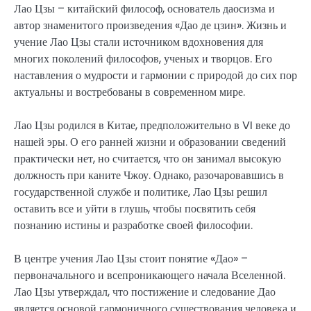
Лао Цзы – китайский философ, основатель даосизма и
автор знаменитого произведения «Дао де цзин». Жизнь и
учение Лао Цзы стали источником вдохновения для
многих поколений философов, ученых и творцов. Его
наставления о мудрости и гармонии с природой до сих пор
актуальны и востребованы в современном мире.
Лао Цзы родился в Китае, предположительно в VI веке до
нашей эры. О его ранней жизни и образовании сведений
практически нет, но считается, что он занимал высокую
должность при каните Чжоу. Однако, разочаровавшись в
государственной службе и политике, Лао Цзы решил
оставить все и уйти в глушь, чтобы посвятить себя
познанию истины и разработке своей философии.
В центре учения Лао Цзы стоит понятие «Дао» –
первоначального и всепроникающего начала Вселенной.
Лао Цзы утверждал, что постижение и следование Дао
является основой гармоничного существования человека и