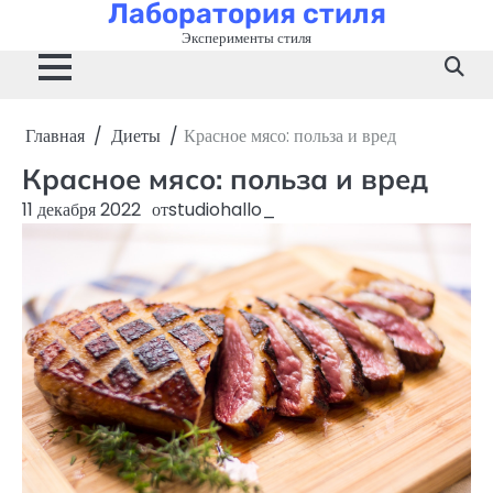
Лаборатория стиля
Перейти
к
Эксперименты стиля
содержимому
Главная
Диеты
Красное мясо: польза и вред
Красное мясо: польза и вред
11 декабря 2022
от
studiohallo_