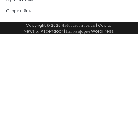
Спорт и йога
Copyright © 2026
Лаборатория стиля
| Capital
News от
Ascendoor
| На платформе
WordPress
.