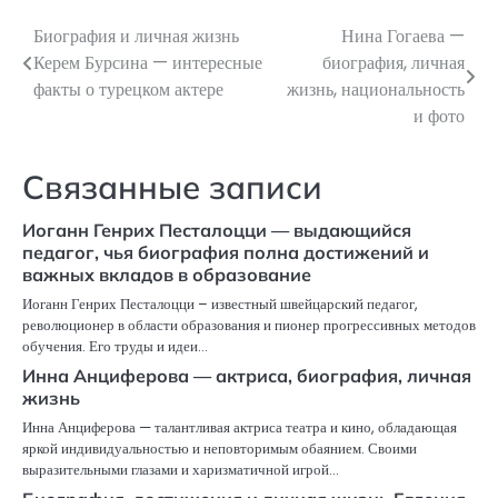
Биография и личная жизнь
Нина Гогаева —
Навигация
Керем Бурсина — интересные
биография, личная
по
факты о турецком актере
жизнь, национальность
и фото
записям
Связанные записи
Иоганн Генрих Песталоцци — выдающийся
педагог, чья биография полна достижений и
важных вкладов в образование
Иоганн Генрих Песталоцци – известный швейцарский педагог,
революционер в области образования и пионер прогрессивных методов
обучения. Его труды и идеи…
Инна Анциферова — актриса, биография, личная
жизнь
Инна Анциферова — талантливая актриса театра и кино, обладающая
яркой индивидуальностью и неповторимым обаянием. Своими
выразительными глазами и харизматичной игрой…