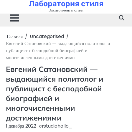
Лаборатория стиля
Перейти
к
Эксперименты стиля
содержимому
Главная
Uncategorised
Евгений Сатановский — выдающийся политолог и
публицист с бесподобной биографией и
многочисленными достижениями
Евгений Сатановский —
выдающийся политолог и
публицист с бесподобной
биографией и
многочисленными
достижениями
1 декабря 2022
от
studiohallo_