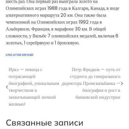
шесть раз. Она первый раз выиграла золото на
Олимпийских играх 1988 года в Калгари, Канада, в виде
альтернативного маршрута 20 км. Она также была
чемпионкой на Олимпийских играх 1992 года в
Альбервиле, Франция, в марафоне 30 км. В общей
сложности, у Вяльбе 7 олимпийских медалей, включая 6
золотых, 1 серебряную и 1 бронзовую.
UNCATEGORISED
Иркэ — певица с
Петр Фрадков — путь от
Навигация
потрясающей
студента до генерального
по
биографией, уникальным
директора Промсвязьбанка —
творчеством и
биография и рост в
записям
захватывающей личной
банковской индустрии
жизнью!
Связанные записи