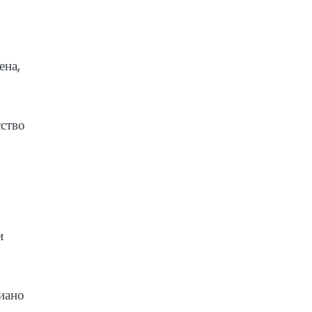
ена,
сство
и
иано