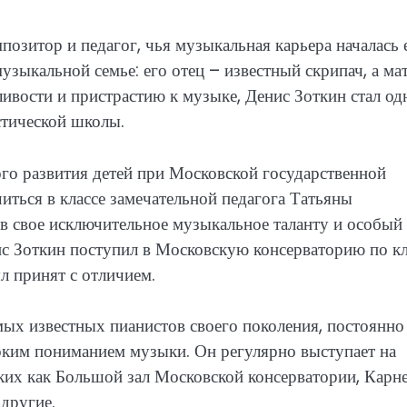
позитор и педагог, чья музыкальная карьера началась
узыкальной семье: его отец – известный скрипач, а ма
ливости и пристрастию к музыке, Денис Зоткин стал о
стической школы.
го развития детей при Московской государственной
читься в классе замечательной педагога Татьяны
в свое исключительное музыкальное таланту и особый
ис Зоткин поступил в Московскую консерваторию по к
 принят с отличием.
мых известных пианистов своего поколения, постоянно
оким пониманием музыки. Он регулярно выступает на
их как Большой зал Московской консерватории, Карн
 другие.