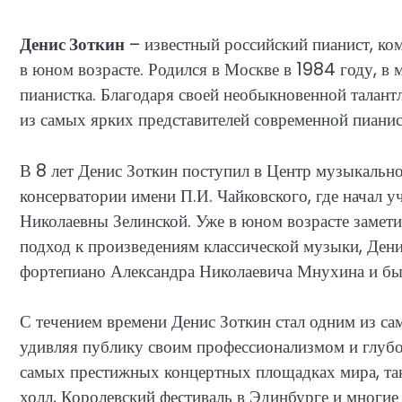
Денис Зоткин
– известный российский пианист, ком
в юном возрасте. Родился в Москве в 1984 году, в м
пианистка. Благодаря своей необыкновенной талант
из самых ярких представителей современной пиани
В 8 лет Денис Зоткин поступил в Центр музыкально
консерватории имени П.И. Чайковского, где начал у
Николаевны Зелинской. Уже в юном возрасте замети
подход к произведениям классической музыки, Ден
фортепиано Александра Николаевича Мнухина и был
С течением времени Денис Зоткин стал одним из са
удивляя публику своим профессионализмом и глуб
самых престижных концертных площадках мира, так
холл, Королевский фестиваль в Эдинбурге и многие