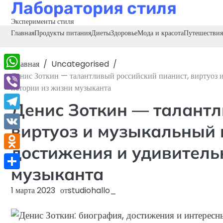
Лаборатория стиля
Перейти
к
Эксперименты стиля
содержимому
Главная
Продукты питания
Диеты
Здоровье
Мода и красота
Путешествия
Главная
Uncategorised
Денис Зоткин — талантливый российский пианист, виртуоз 
WhatsApp
истории из жизни музыканта
Viber
Денис Зоткин — талантл
Telegram
виртуоз и музыкальный 
VK
достижения и удивитель
Odnoklassniki
музыканта
Отправить
1 марта 2023
от
studiohallo_