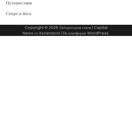
Путешествия
Спорт и йога
Copyright © 2026
Лаборатория стиля
| Capital
News от
Ascendoor
| На платформе
WordPress
.