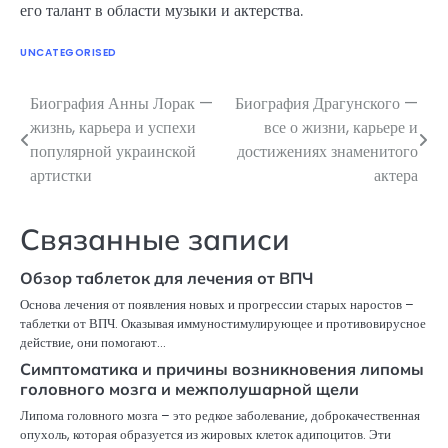
его талант в области музыки и актерства.
UNCATEGORISED
Биография Анны Лорак —
Биография Драгунского —
Навигация
жизнь, карьера и успехи
все о жизни, карьере и
по
популярной украинской
достижениях знаменитого
артистки
актера
записям
Связанные записи
Обзор таблеток для лечения от ВПЧ
Основа лечения от появления новых и прогрессии старых наростов –
таблетки от ВПЧ. Оказывая иммуностимулирующее и противовирусное
действие, они помогают…
Симптоматика и причины возникновения липомы
головного мозга и межполушарной щели
Липома головного мозга – это редкое заболевание, доброкачественная
опухоль, которая образуется из жировых клеток адипоцитов. Эти