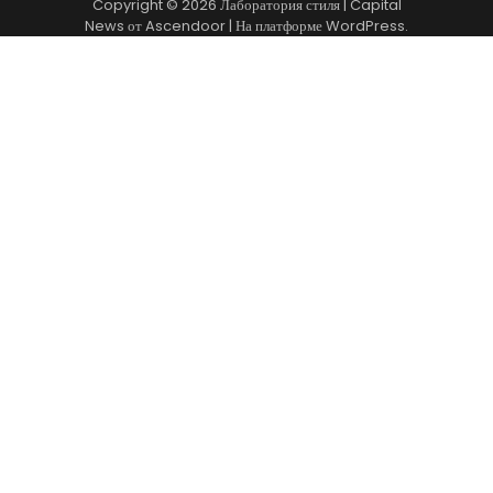
Copyright © 2026
Лаборатория стиля
| Capital
News от
Ascendoor
| На платформе
WordPress
.