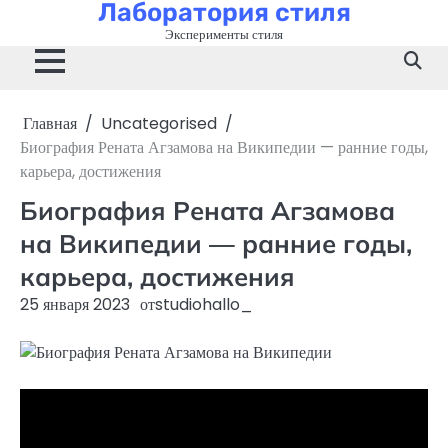
Лаборатория стиля
Перейти
к
Эксперименты стиля
содержимому
Главная
Uncategorised
Биография Рената Агзамова на Википедии — ранние годы,
карьера, достижения
Биография Рената Агзамова
на Википедии — ранние годы,
карьера, достижения
25 января 2023
от
studiohallo_