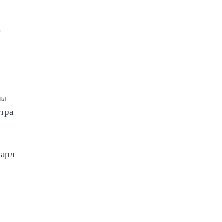
в
ыл
тра
Карл