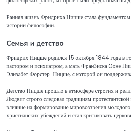
философских работ, которые были предназначены 
Ранняя жизнь Фридриха Ницше стала фундаментом 
истории философии.
Семья и детство
Фридрих Ницше родился 15 октября 1844 года в го
пастором и психиатром, а мать ФранЗиска Ооне Ни
Элизабет Форстер-Ницше, с которой он поддержива
Детство Ницше прошло в атмосфере строгих и рели
Людвиг строго следовал традициям протестантской ц
влияние на формирование мировоззрения молодого 
христианских убеждений и стал критиковать церков