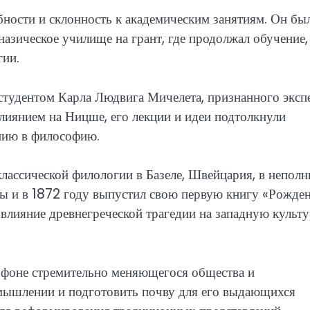
ости и склонность к академическим занятиям. Он бы
азическое училище на грант, где продолжал обучение,
гии.
 студентом Карла Людвига Мичелета, признанного эксп
лиянием на Ницше, его лекции и идеи подтолкнули
нию в философию.
ассической филологии в Базеле, Швейцария, в непол
ты и в 1872 году выпустил свою первую книгу «Рожде
 влияние древнегреческой трагедии на западную культу
фоне стремительно меняющегося общества и
о мышлении и подготовить почву для его выдающихся