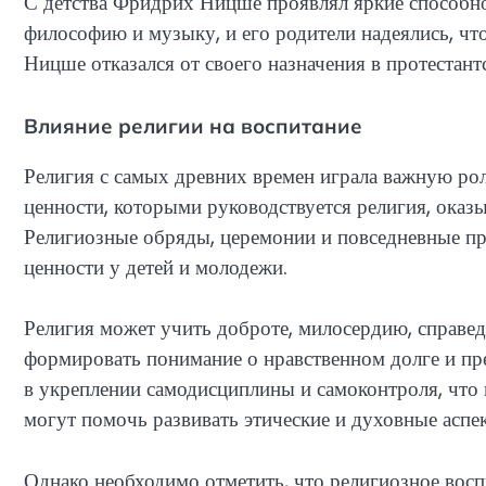
С детства Фридрих Ницше проявлял яркие способнос
философию и музыку, и его родители надеялись, чт
Ницше отказался от своего назначения в протестант
Влияние религии на воспитание
Религия с самых древних времен играла важную рол
ценности, которыми руководствуется религия, оказ
Религиозные обряды, церемонии и повседневные пр
ценности у детей и молодежи.
Религия может учить доброте, милосердию, справе
формировать понимание о нравственном долге и п
в укреплении самодисциплины и самоконтроля, что 
могут помочь развивать этические и духовные аспе
Однако необходимо отметить, что религиозное восп