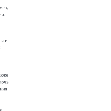
мер,
ии.
мы и
.
акже
мочь
ения
я.