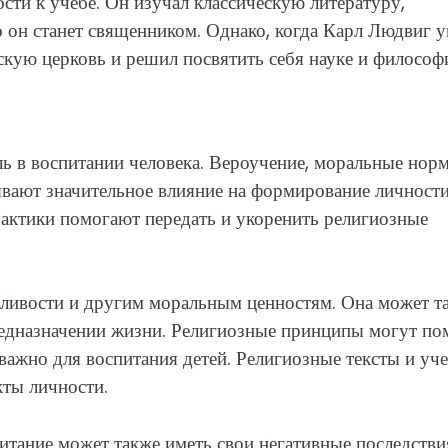
ти к учебе. Он изучал классическую литературу,
о он станет священником. Однако, когда Карл Людвиг у
скую церковь и решил посвятить себя науке и философ
ь в воспитании человека. Вероучение, моральные нор
ывают значительное влияние на формирование личности
актики помогают передать и укоренить религиозные
дливости и другим моральным ценностям. Она может т
редназначении жизни. Религиозные принципы могут по
важно для воспитания детей. Религиозные тексты и уч
кты личности.
итание может также иметь свои негативные последстви