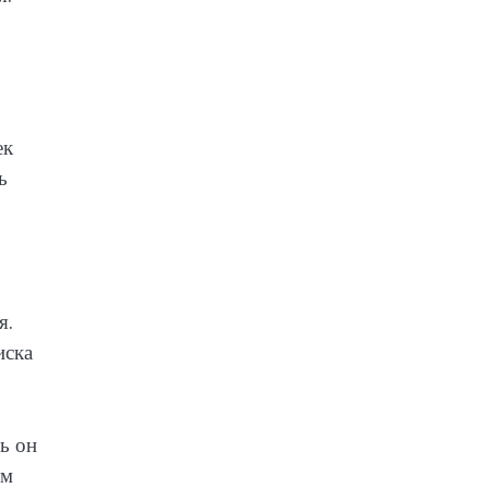
ек
ь
я.
иска
ь он
ым