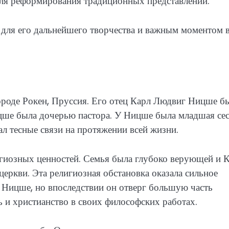
для реформирования традиционных представлений.
для его дальнейшего творчества и важным моментом 
роде Рокен, Пруссия. Его отец Карл Людвиг Ницше б
цше была дочерью пастора. У Ницше была младшая сес
л тесные связи на протяжении всей жизни.
гиозных ценностей. Семья была глубоко верующей и 
еркви. Эта религиозная обстановка оказала сильное
Ницше, но впоследствии он отверг большую часть
ь и христианство в своих философских работах.