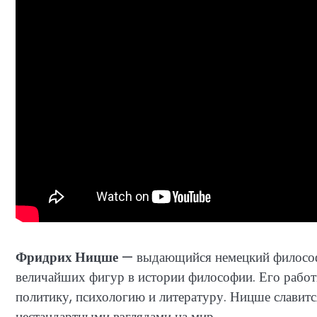
Фридрих Ницше
— выдающийся немецкий философ,
величайших фигур в истории философии. Его работы
политику, психологию и литературу. Ницше славит
нестандартными взглядами на мир.