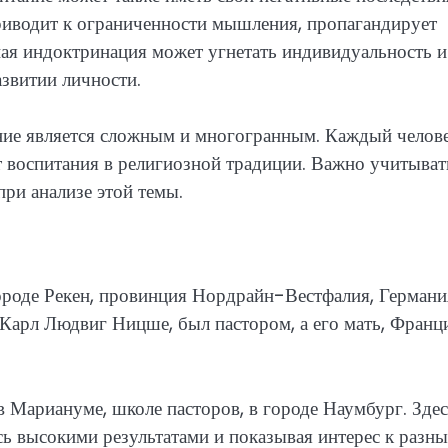
риводит к ограниченности мышления, пропагандирует
ная индоктринация может угнетать индивидуальность и
азвитии личности.
ание является сложным и многогранным. Каждый челов
т воспитания в религиозной традиции. Важно учитыват
ри анализе этой темы.
роде Рекен, провинция Нордрайн-Вестфалия, Германи
 Карл Людвиг Ницше, был пастором, а его мать, Франц
 Мариануме, школе пасторов, в городе Наумбург. Здес
ь высокими результатами и показывая интерес к разн