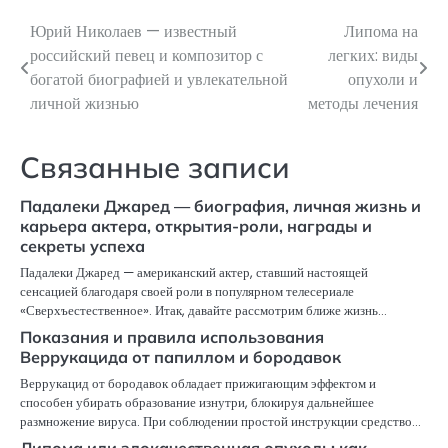
Юрий Николаев — известный
Липома на
Навигация
российский певец и композитор с
легких: виды
по
богатой биографией и увлекательной
опухоли и
личной жизнью
методы лечения
записям
Связанные записи
Падалеки Джаред — биография, личная жизнь и
карьера актера, открытия-роли, награды и
секреты успеха
Падалеки Джаред — американский актер, ставший настоящей
сенсацией благодаря своей роли в популярном телесериале
«Сверхъестественное». Итак, давайте рассмотрим ближе жизнь…
Показания и правила использования
Веррукацида от папиллом и бородавок
Веррукацид от бородавок обладает прижигающим эффектом и
способен убирать образование изнутри, блокируя дальнейшее
размножение вируса. При соблюдении простой инструкции средство…