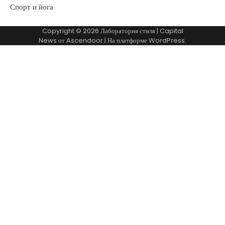
Спорт и йога
Copyright © 2026
Лаборатория стиля
| Capital
News от
Ascendoor
| На платформе
WordPress
.