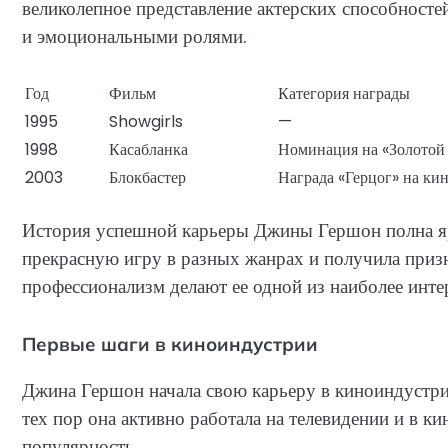
великолепное представление актерских способност
и эмоциональными ролями.
Год
Фильм
Категория награды
1995
Showgirls
—
1998
Касабланка
Номинация на «Золотой 
2003
Блокбастер
Награда «Герцог» на ки
История успешной карьеры Джины Гершон полна яр
прекрасную игру в разных жанрах и получила призн
профессионализм делают ее одной из наиболее инте
Первые шаги в киноиндустрии
Джина Гершон начала свою карьеру в киноиндустрии
тех пор она активно работала на телевидении и в к
популярность.