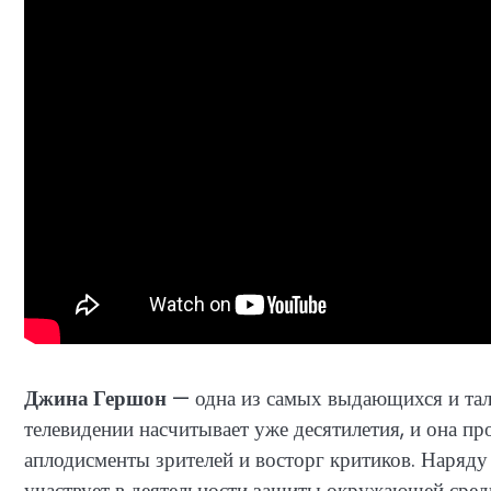
Джина Гершон
— одна из самых выдающихся и тала
телевидении насчитывает уже десятилетия, и она пр
аплодисменты зрителей и восторг критиков. Наряду
участвует в деятельности защиты окружающей сред