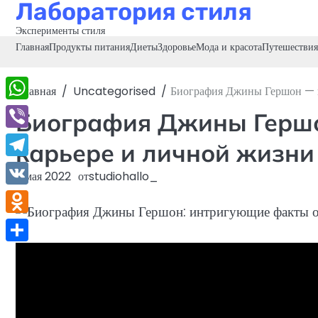
Лаборатория стиля
Перейти
к
Эксперименты стиля
содержимому
Главная
Продукты питания
Диеты
Здоровье
Мода и красота
Путешествия
Главная
Uncategorised
Биография Джины Гершон — и
WhatsApp
Биография Джины Герш
Viber
карьере и личной жизни
Telegram
3 мая 2022
от
studiohallo_
VK
Odnoklassniki
Отправить