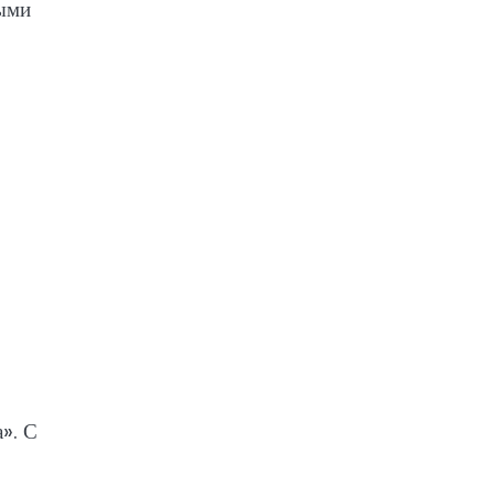
ными
». С