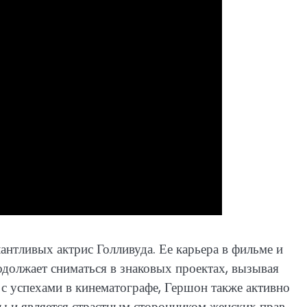
нтливых актрис Голливуда. Ее карьера в фильме и
одолжает сниматься в знаковых проектах, вызывая
 с успехами в кинематографе, Гершон также активно
ы и является страстным сторонником женских прав.