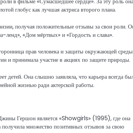
 роли в фильме «Сумасшедшее сердце». За эту роль он
той глобус как лучшая актриса второго плана.
визии, получая положительные отзывы за свои роли. О
ла-ленд», «Дом мёртвых» и «Гордость и слава».
сторонница прав человека и защиты окружающей среды
ии и принимала участие в акциях по защите природы.
т детей. Она слышно заявляла, что карьера всегда бы
емейной жизнью ради актерской работы.
Джины Гершон является «Showgirls» (1995), где она
на получила множество позитивных отзывов за свою