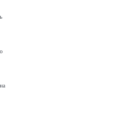
ь
ло
на