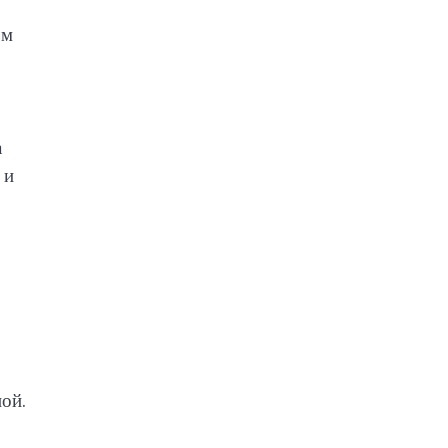
ом
а
 и
ой.