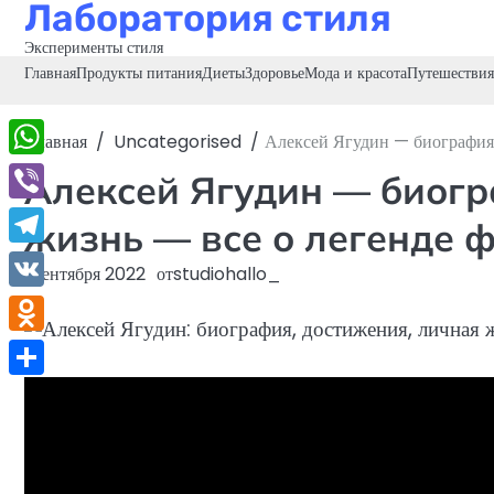
Лаборатория стиля
Перейти
к
Эксперименты стиля
содержимому
Главная
Продукты питания
Диеты
Здоровье
Мода и красота
Путешествия
Главная
Uncategorised
Алексей Ягудин — биография,
WhatsApp
Алексей Ягудин — биогр
Viber
жизнь — все о легенде 
Telegram
1 сентября 2022
от
studiohallo_
VK
Odnoklassniki
Отправить