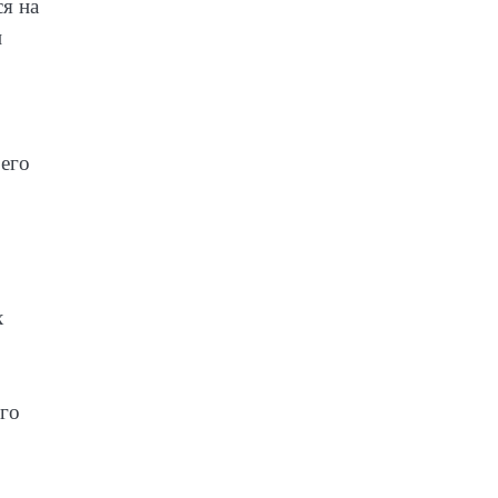
ся на
н
 его
х
го