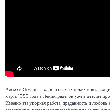
Алексей Ягудин — одно из самых ярких и выдающих
марта 1980 года в Ленинграде, он уже в детстве про
Именно эта упорная работа, преданность и любовь 
завоеванных наград и непревзойденным достижени