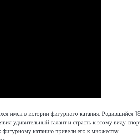
ся имен в истории фигурного катания. Родившийся 1
явил удивительный талант и страсть к этому виду спор
к фигурному катанию привели его к множеству
ям.