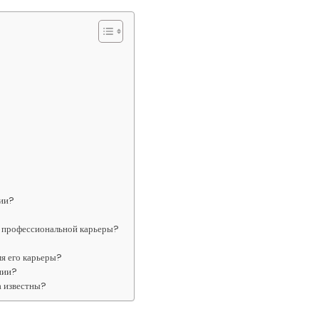
нии?
о профессиональной карьеры?
мя его карьеры?
нии?
а известны?